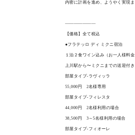
ドメーヌ タカヒコ
３月４日（土）
北海道余市町のワイナリー、ドメー
内密に計画を進め、ようやく実現ま
———————
【価格】全て税込
●フラテッロ ディ ミクニ宿泊
１泊２食ワイン込み（お一人様料金
上川駅から〜ミクニまでの送迎付き
部屋タイプ-ラヴィッラ