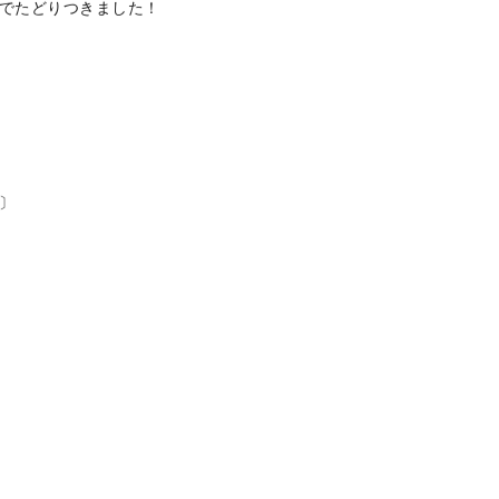
の曽我さんを招いてメーカーズディナー
ヌ タカヒコの曽我さんを招いてメーカーズディナーを開催いたしま
でたどりつきました！
〕