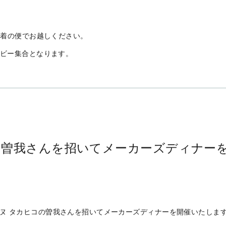
付き
5分着の便でお越しください。
ロビー集合となります。