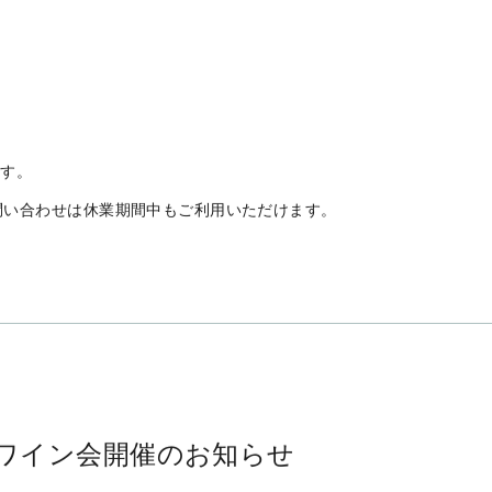
供に努めてまいりたいと思います。
meiten/italian_east?utf8=%E2%9C%93&pref=hokkaido&area=&sort=
ます。
問い合わせは休業期間中もご利用いただけます。