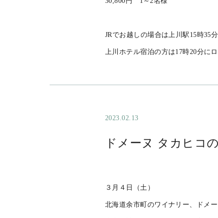
●上川ホテル宿泊
１泊１食ワイン込み
「お一人様料金」
朝食なし夕食のみ
上川ホテルから〜ミクニまでの送迎
30,800円 1～2名様
JRでお越しの場合は上川駅15時3
上川ホテル宿泊の方は17時20分に
2023.02.13