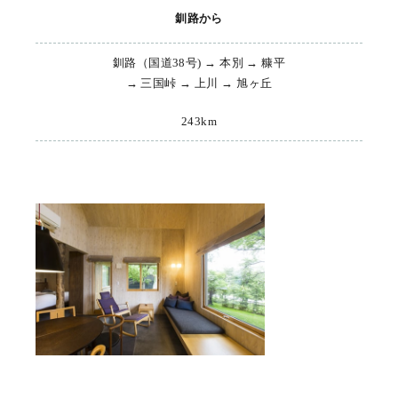
釧路から
釧路（国道38号) → 本別 → 糠平
→ 三国峠 → 上川 → 旭ヶ丘
243km