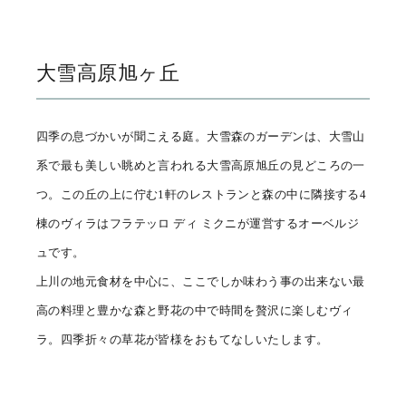
大雪高原旭ヶ丘
四季の息づかいが聞こえる庭。大雪森のガーデンは、大雪山
系で最も美しい眺めと言われる大雪高原旭丘の見どころの一
つ。この丘の上に佇む1軒のレストランと森の中に隣接する4
棟のヴィラはフラテッロ ディ ミクニが運営するオーベルジ
ュです。
上川の地元食材を中心に、ここでしか味わう事の出来ない最
高の料理と豊かな森と野花の中で時間を贅沢に楽しむヴィ
ラ。四季折々の草花が皆様をおもてなしいたします。