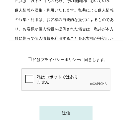
私共は、以下の目的のため、その範囲内においてのみ、
個人情報を収集・利用いたします。私共による個人情報
の収集・利用は、お客様の自発的な提供によるものであ
り、お客様が個人情報を提供された場合は、私共が本方
針に則って個人情報を利用することをお客様が許諾した
ものとします。
・業務遂行上で必要となる私共からの問い合わせ、確
私はプライバシーポリシーに同意します。
認、およびアンケート
・各種のお問い合わせ対応
（個人情報の第三者提供）
私共は、法令に基づく場合等正当な理由によらない限
り、事前に本人の同意を得ることなく、個人情報を第三
者に開示・提供することはありません。（一部の業務委
託先を除く）