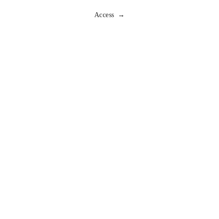
私共は、お客様が私共にご提供いただいた個人情報の照
Access →
会、修正または削除を希望される場合は、ご本人である
ことを確認させていただいたうえで、合理的な範囲です
みやかに対応させていただきます。