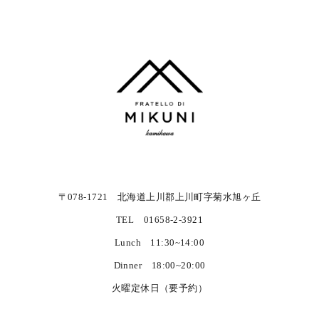
（委託先の監督）
私共は、お客様へ商品やサービスを提供する等の業務遂
行上、個人情報の一部を外部の委託先へ提供する場合が
あります。その場合、業務委託先が適切に個人情報を取
り扱うように管理いたします。
（個人情報の管理）
私共は、個人情報の漏洩、滅失、毀損等を防止するため
〒078-1721 北海道上川郡上川町字菊水旭ヶ丘
に、個人情報保護管理責任者を設置し、十分な安全保護
TEL 01658-2-3921
に努め、また、個人情報を正確に、また最新なものに保
Lunch 11:30~14:00
つよう、お預かりした個人情報の適切な管理を行いま
Dinner 18:00~20:00
す。
火曜定休日（要予約）
（情報内容の照会、修正または削除）